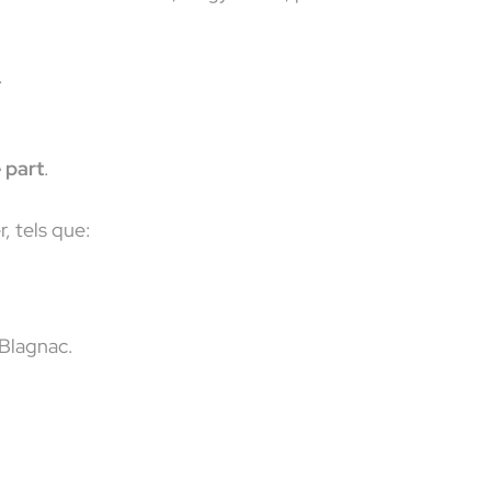
.
 part
.
, tels que:
r Blagnac.