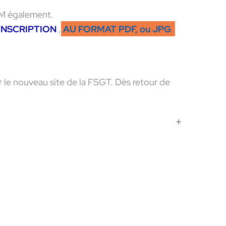
 CM également.
INSCRIPTION
,
AU FORMAT PDF, ou JPG
.
r le nouveau site de la FSGT. Dès retour de