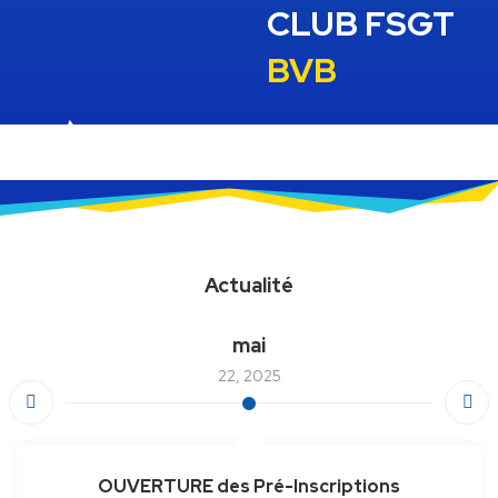
CLUB FSGT
BVB
Actualité
mai
22, 2025
OUVERTURE des Pré-Inscriptions
Début de Saison 2026-2027 :
Campagne Soutiens ton club
Informations PASS’SPORT