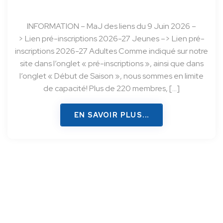
INFORMATION – MaJ des liens du 9 Juin 2026 –
Qui, Quoi & Comment – Etes-vous éligible au
Pass’Sport ?? Bonjour, Le Pass’Sport est reconduit en
> Lien pré-inscriptions 2026-27 Jeunes –> Lien pré-
inscriptions 2026-27 Adultes Comme indiqué sur notre
2026 par le ministère des sports et des jeux
site dans l’onglet « pré-inscriptions », ainsi que dans
Olympiques et Paralympiques pour soutenir la prise
de licences dans les clubs sportifs d’une certaine […]
l’onglet « Début de Saison », nous sommes en limite
ADULTES : – déjà membres la saison précédente : Fin
Participez à la campagne de sponsoring !
de capacité! Plus de 220 membres, […]
Aout – 20h30 en jeu « libre ». – nouveaux pratiquants
EN SAVOIR PLUS...
(compétition, ou simple loisirs) déjà préinscrits et
EN SAVOIR PLUS...
EN SAVOIR PLUS...
ayant reçus une réponse positive de la part du Club:
Merci de passer nous […]
EN SAVOIR PLUS...